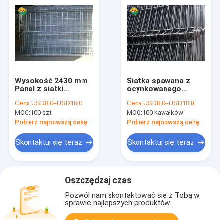
Wysokość 2430 mm
Siatka spawana z
Panel z siatki
ocynkowanego
drucianej, szerokość
rdzenia o szerokości
Cena:
USD8.0--USD18.0
Cena:
USD8.0--USD18.0
2,75 m V Ogrodzenie
3m do budowy
MOQ:
100 szt
MOQ:
100 kawałków
ochronne z siatki
Pobierz najnowszą cenę
Pobierz najnowszą cenę
Skontaktuj się teraz
Skontaktuj się teraz
Oszczędzaj czas
Pozwól nam skontaktować się z Tobą w
sprawie najlepszych produktów.