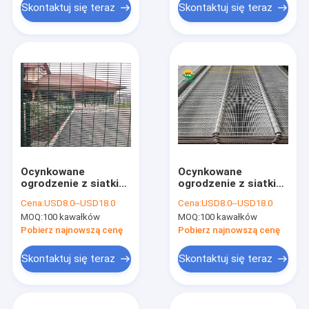
Skontaktuj się teraz
Skontaktuj się teraz
Ocynkowane
Ocynkowane
ogrodzenie z siatki
ogrodzenie z siatki
358
spawanej, 358 paneli
Cena:
USD8.0--USD18.0
Cena:
USD8.0--USD18.0
z siatki
MOQ:
100 kawałków
MOQ:
100 kawałków
antypoślizgowej
Pobierz najnowszą cenę
Pobierz najnowszą cenę
Skontaktuj się teraz
Skontaktuj się teraz