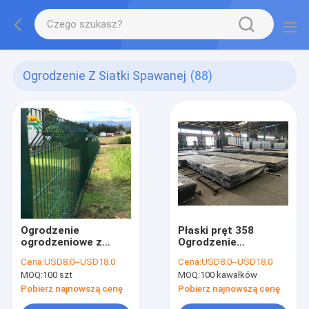
Ogrodzenie Z Siatki Spawanej
(88)
Ogrodzenie
Płaski pręt 358
ogrodzeniowe z
Ogrodzenie
siatki ogrodowej
zabezpieczające
Cena:
USD8.0--USD18.0
Cena:
USD8.0--USD18.0
pokrytej zielonym
MOQ:
100 szt
MOQ:
100 kawałków
PCV
Pobierz najnowszą cenę
Pobierz najnowszą cenę