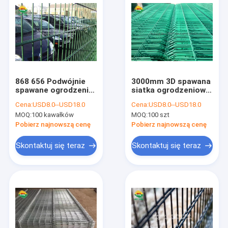
868 656 Podwójnie
3000mm 3D spawana
spawane ogrodzenie
siatka ogrodzeniowa
z siatki powlekanej
do połykania słupka
Cena:
USD8.0--USD18.0
Cena:
USD8.0--USD18.0
proszkowo do
do szklarni
MOQ:
100 kawałków
MOQ:
100 szt
ogrodu na zewnątrz
Pobierz najnowszą cenę
Pobierz najnowszą cenę
Skontaktuj się teraz
Skontaktuj się teraz
Dom
Produkty
Pokaz VR