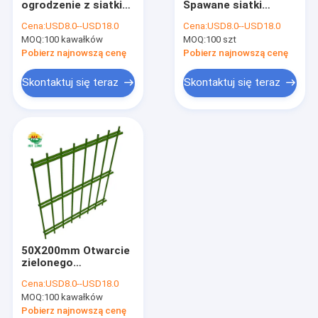
ogrodzenie z siatki
Spawane siatki
Spawane panele z siatki drucianej
spawanej
ogrodzeniowe
Cena:
USD8.0--USD18.0
Cena:
USD8.0--USD18.0
Zakrzywione 3D V
Certyfikat Ce dla
MOQ:
Spawane siatki druciane
100 kawałków
MOQ:
100 szt
Bend do ogrodu
ogrodu
Pobierz najnowszą cenę
Pobierz najnowszą cenę
Siatka z siatki gabionowej
Skontaktuj się teraz
Skontaktuj się teraz
Ogrodzenie z siatki spawanej
Siatka sześciokątna
Ogrodzenie z drutu kolczastego
siatka druciana na zawiasach
Żelazny drut wiążący
50X200mm Otwarcie
Bariery obronne Hesco
zielonego
ogrodzenia z siatki
Cena:
USD8.0--USD18.0
drucianej
MOQ:
100 kawałków
Ocynkowana ogniowo
zdolność ochronna
Pobierz najnowszą cenę