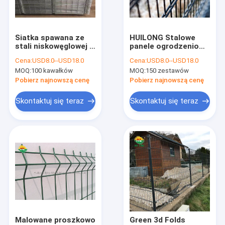
O nas
Wycieczka po fabryce
Siatka spawana ze
HUILONG Stalowe
stali niskowęglowej z
panele ogrodzeniowe
Kontrola jakości
krzywymi V łatwa
z drutu spawanego,
Cena:
USD8.0--USD18.0
Cena:
USD8.0--USD18.0
instalacja
868 ogrodzenie z
MOQ:
100 kawałków
MOQ:
150 zestawów
podwójnej siatki
Skontaktuj się z nami
drucianej
Pobierz najnowszą cenę
Pobierz najnowszą cenę
Poprosić o wycenę
Skontaktuj się teraz
Skontaktuj się teraz
Drut kolczasty Concertina
Ogrodzenie z drutu Concertina Razor
Ocynkowany drut kolczasty
Putanka MZP Barrier
Malowane proszkowo
Green 3d Folds