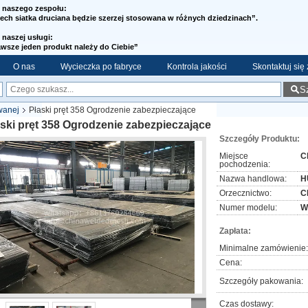
l naszego zespołu:
ech siatka druciana będzie szerzej stosowana w różnych dziedzinach”.
 naszej usługi:
wsze jeden produkt należy do Ciebie”
O nas
Wycieczka po fabryce
Kontrola jakości
Skontaktuj się
S
wanej
Płaski pręt 358 Ogrodzenie zabezpieczające
ski pręt 358 Ogrodzenie zabezpieczające
Szczegóły Produktu:
Miejsce
C
pochodzenia:
Nazwa handlowa:
H
Orzecznictwo:
C
Numer modelu:
W
Zapłata:
Minimalne zamówienie:
Cena:
Szczegóły pakowania:
Czas dostawy: