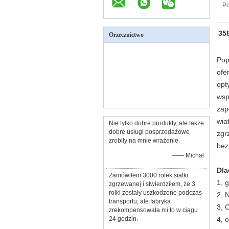
Po
35
Orzecznictwo
Pop
ofe
opt
wsp
zap
wia
Nie tylko dobre produkty, ale także
dobre usługi posprzedażowe
zgr
zrobiły na mnie wrażenie.
bez
—— Michał
Dla
Zamówiłem 3000 rolek siatki
1, 
zgrzewanej i stwierdziłem, że 3
rolki zostały uszkodzone podczas
2, 
transportu, ale fabryka
3, 
zrekompensowała mi to w ciągu
24 godzin.
4, 