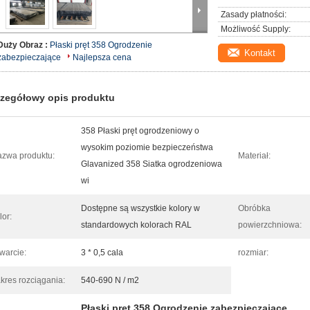
Zasady płatności:
Możliwość Supply:
Duży Obraz :
Płaski pręt 358 Ogrodzenie
Kontakt
zabezpieczające
Najlepsza cena
zegółowy opis produktu
358 Płaski pręt ogrodzeniowy o
wysokim poziomie bezpieczeństwa
zwa produktu:
Materiał:
Glavanized 358 Siatka ogrodzeniowa
wi
Dostępne są wszystkie kolory w
Obróbka
lor:
standardowych kolorach RAL
powierzchniowa:
warcie:
3 * 0,5 cala
rozmiar:
kres rozciągania:
540-690 N / m2
Płaski pręt 358 Ogrodzenie zabezpieczające
,