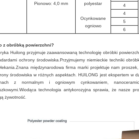
Pionowo: 4,0 mm
polyestar
4
4
Ocynkowane
5
ogniowo
6
o z obróbką powierzchni?
ryka Huilong przyjmuje zaawansowaną technologię obróbki powierzchn
ndardami ochrony środowiska.Przyjmujemy niemieckie techniki obróbk
lekania.Znana międzynarodowa firma marki projektuje nam proszek, k
rony środowiska w różnych aspektach. HUILONG jest ekspertem w dzie
inach z normalnym i ogniowym cynkowaniem, nanoceramicz
szkowymi.Wiodąca technologia antykorozyjna sprawia, że ​​nasze p
gą żywotność.