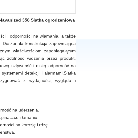
Glavanized 358 Siatka ogrodzeniowa
ści i odporności na włamania, a także
. Doskonała konstrukcja zapewniająca
łącznym właściwościom zapobiegającym
ąc zdolność widzenia przez produkt,
tkową sztywność i niską odporność na
i systemami detekcji i alarmami.Siatka
zygnować z wydajności, wyglądu i
orność na uderzenia.
spinaczce i łamaniu.
ności na korozję i rdzę.
zeństwa.