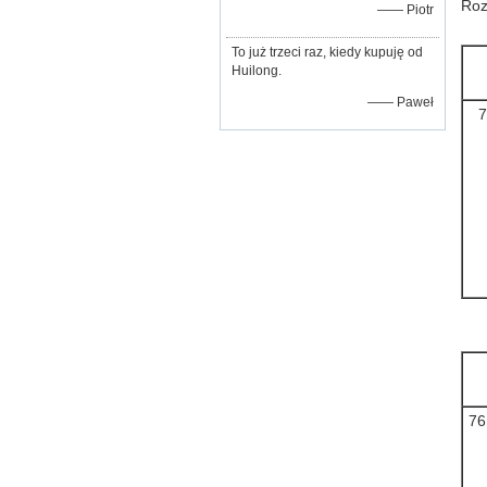
Roz
—— Piotr
To już trzeci raz, kiedy kupuję od
Huilong.
—— Paweł
7
76