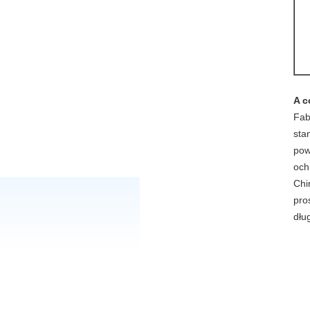
A c
Fab
sta
pow
och
Ch
pro
dłu