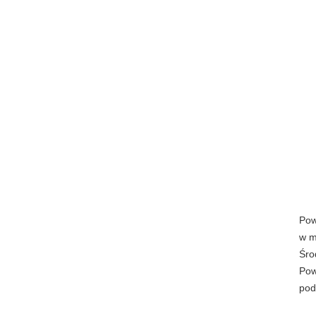
Pow
w m
Śro
Pow
pod