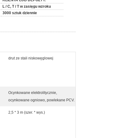
KLIENTA LUB DEPOZYT.
L / C, T / T w zasięgu wzroku
3000 sztuk dziennie
drut ze stali niskowęglowej
Ocynkowane elektrolitycznie,
ocynkowane ogniowo, powlekane PCV.
2,5 * 3 m (szer. * wys.)