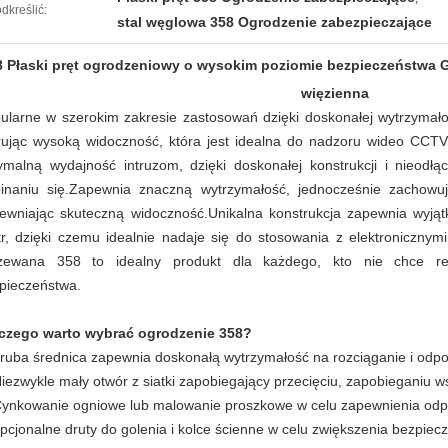
dkreślić:
stal węglowa 358 Ogrodzenie zabezpieczające
8 Płaski pręt ogrodzeniowy o wysokim poziomie bezpieczeństwa 
więzienna
ularne w szerokim zakresie zastosowań dzięki doskonałej wytrzymało
rując wysoką widoczność, która jest idealna do nadzoru wideo CCTV
ymalną wydajność intruzom, dzięki doskonałej konstrukcji i nieod
inaniu się.Zapewnia znaczną wytrzymałość, jednocześnie zachowuj
ewniając skuteczną widoczność.Unikalna konstrukcja zapewnia wyją
tr, dzięki czemu idealnie nadaje się do stosowania z elektronicznym
zewana 358 to idealny produkt dla każdego, kto nie chce re
pieczeństwa.
czego warto wybrać ogrodzenie 358?
gruba średnica zapewnia doskonałą wytrzymałość na rozciąganie i odp
Niezwykle mały otwór z siatki zapobiegający przecięciu, zapobieganiu w
Cynkowanie ogniowe lub malowanie proszkowe w celu zapewnienia odpor
opcjonalne druty do golenia i kolce ścienne w celu zwiększenia bezpiec