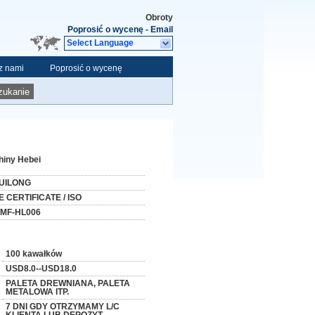
Obroty
Poprosić o wycenę
-
Email
Select Language
 z nami
Poprosić o wycenę
zukanie
hiny Hebei
UILONG
E CERTIFICATE / ISO
MF-HL006
100 kawałków
USD8.0--USD18.0
PALETA DREWNIANA, PALETA
METALOWA ITP.
7 DNI GDY OTRZYMAMY L/C