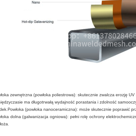
łoka zewnętrzna (powłoka poliestrowa): skutecznie zwalcza erozję UV i
iędzyczasie ma długotrwałą wydajność porastania i zdolność samoocz
dek.Powłoka (powłoka nanoceramiczna): może skutecznie poprawić prz
łoka dolna (galwanizacja ogniowa): pełni rolę ochrony elektrochemic
łoża.