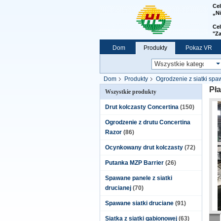
Ce
„Ni
Cel
"
Za
Dom
Produkty
Pokaz VR
Dom
Produkty
Ogrodzenie z siatki spa
Pła
Wszystkie produkty
Drut kolczasty Concertina
(150)
Ogrodzenie z drutu Concertina
Razor
(86)
Ocynkowany drut kolczasty
(72)
Putanka MZP Barrier
(26)
Spawane panele z siatki
drucianej
(70)
Spawane siatki druciane
(91)
Siatka z siatki gabionowej
(63)