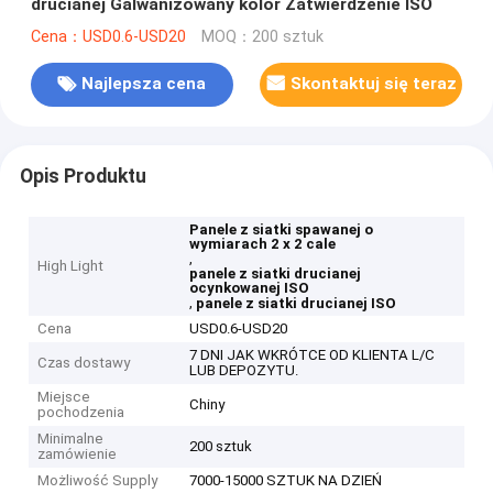
drucianej Galwanizowany kolor Zatwierdzenie ISO
Cena：USD0.6-USD20
MOQ：200 sztuk
Najlepsza cena
Skontaktuj się teraz
Opis Produktu
Panele z siatki spawanej o
wymiarach 2 x 2 cale
,
High Light
panele z siatki drucianej
ocynkowanej ISO
,
panele z siatki drucianej ISO
Cena
USD0.6-USD20
7 DNI JAK WKRÓTCE OD KLIENTA L/C
Czas dostawy
LUB DEPOZYTU.
Miejsce
Chiny
pochodzenia
Minimalne
200 sztuk
zamówienie
Możliwość Supply
7000-15000 SZTUK NA DZIEŃ