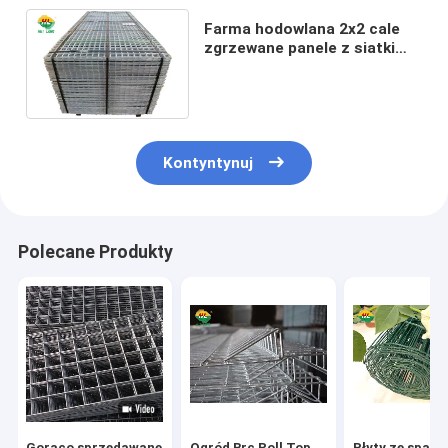
Farma hodowlana 2x2 cale
zgrzewane panele z siatki
drucianej Galwanizowany
kolor Zatwierdzenie ISO
Kontyntynuj
Polecane Produkty
Gorąco sprzedawane
Ogród Brc Roll Top
Płyty ze spaw