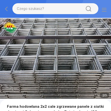
2
/
3
Farma hodowlana 2x2 cale zgrzewane panele z siatki