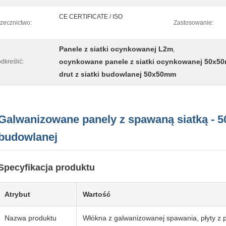
CE CERTIFICATE / ISO
zecznictwo:
Zastosowanie:
Panele z siatki ocynkowanej L2m
,
ocynkowane panele z siatki ocynkowanej 50x5
dkreślić:
drut z siatki budowlanej 50x50mm
Galwanizowane panely z spawaną siatką - 50
budowlanej
Specyfikacja produktu
Atrybut
Wartość
Nazwa produktu
Włókna z galwanizowanej spawania, płyty z p