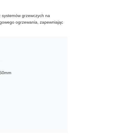
 z systemów grzewczych na
ogowego ogrzewania, zapewniając
x150mm