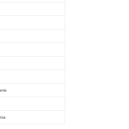
anie
nia