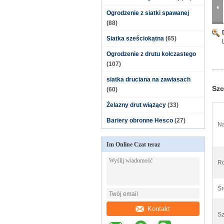
Ogrodzenie z siatki spawanej
(88)
Siatka sześciokątna
(65)
Ogrodzenie z drutu kolczastego
(107)
siatka druciana na zawiasach
Szc
(60)
Żelazny drut wiążący
(33)
Bariery obronne Hesco
(27)
Na
Im Online Czat teraz
Ro
Śr
Kontakt
Sz