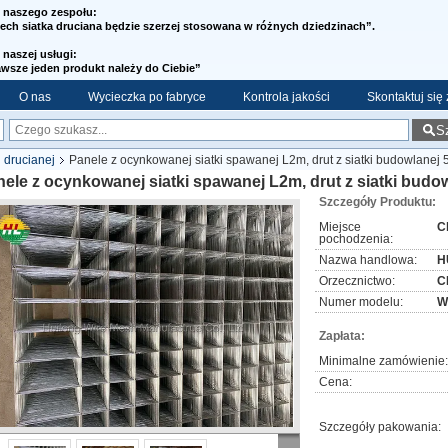
l naszego zespołu:
ech siatka druciana będzie szerzej stosowana w różnych dziedzinach”.
 naszej usługi:
wsze jeden produkt należy do Ciebie”
O nas
Wycieczka po fabryce
Kontrola jakości
Skontaktuj się
S
 drucianej
Panele z ocynkowanej siatki spawanej L2m, drut z siatki budowlane
ele z ocynkowanej siatki spawanej L2m, drut z siatki bud
Szczegóły Produktu:
Miejsce
C
pochodzenia:
Nazwa handlowa:
H
Orzecznictwo:
C
Numer modelu:
W
Zapłata:
Minimalne zamówienie:
Cena:
Szczegóły pakowania: