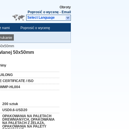
Obroty
Poprosić o wycenę
-
Email
Select Language
 z nami
Poprosić o wycenę
zukanie
j 50x50mm
owlanej 50x50mm
hiny
UILONG
E CERTIFICATE / ISO
WMP-HL004
200 sztuk
USD0.6-USD20
OPAKOWANIA NA PALETACH
DREWNIANYCH, OPAKOWANIA
NA PALETACH Z ŻELAZA,
OPAKOWANIA NA PALETY