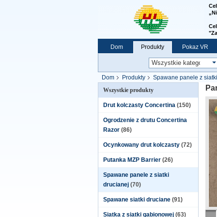
Ce
„Ni
Cel
"
Za
Dom
Produkty
Pokaz VR
Dom
Produkty
Spawane panele z siatki
Pan
Wszystkie produkty
Drut kolczasty Concertina
(150)
Ogrodzenie z drutu Concertina
Razor
(86)
Ocynkowany drut kolczasty
(72)
Putanka MZP Barrier
(26)
Spawane panele z siatki
drucianej
(70)
Spawane siatki druciane
(91)
Siatka z siatki gabionowej
(63)