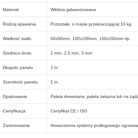
Materiał
Włókna galwanizowane
Rodzaj spawania
Pozostałe, o masie przekraczającej 10 kg
Wielkość siatki
50x50mm, 100x100mm, 150x150mm itp.
Średnica drutu
2 mm, 2,5 mm, 3 mm
Długość panelu
2 m
Szerokość panelu
1 m
Opakowanie
Paleta drewniana, paleta żelazna lub na żąd
Certyfikacja
Certyfikat CE / ISO
Zastosowanie
Nowoczesne systemy podłogowego ogrzewa