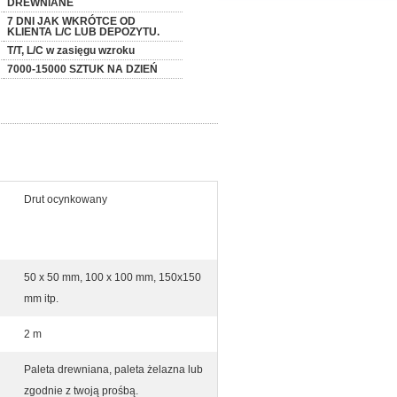
DREWNIANE
7 DNI JAK WKRÓTCE OD
KLIENTA L/C LUB DEPOZYTU.
T/T, L/C w zasięgu wzroku
7000-15000 SZTUK NA DZIEŃ
Drut ocynkowany
50 x 50 mm, 100 x 100 mm, 150x150
mm itp.
2 m
Paleta drewniana, paleta żelazna lub
zgodnie z twoją prośbą.