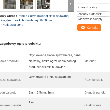
Czas dostawy:
Zasady płatności:
Duży Obraz :
Panele z ocynkowanej siatki spawanej
Możliwość Supply:
L2m, drut z siatki budowlanej 50x50mm
Najlepsza cena
Kontakt
zegółowy opis produktu
Ocynkowana siatka spawalnicza, panel
zwa produktu:
siatkowy, siatka ogrzewania podłogi,
Materiał:
producenci siatki budowlan
Ocynkowane przed spawaniem
dzaj spawania:
Rozmiar siatki:
ednica drutu:
2mm, 2.5mm, 3mm
Długość panelu:
1 m
erokość panelu:
Opakowanie: